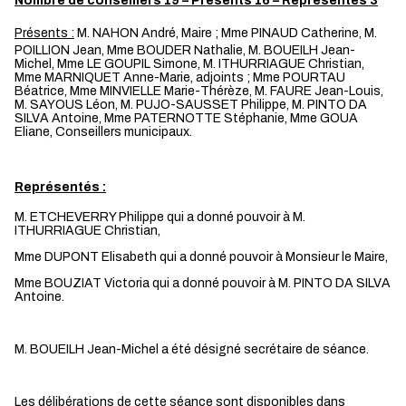
Nombre de conseillers 19 – Présents 16 – Représentés 3
Présents :
M. NAHON André, Maire ; Mme PINAUD Catherine, M.
POILLION Jean, Mme BOUDER Nathalie, M. BOUEILH Jean-
Michel, Mme LE GOUPIL Simone, M. ITHURRIAGUE Christian,
Mme MARNIQUET Anne-Marie, adjoints ; Mme POURTAU
Béatrice, Mme MINVIELLE Marie-Thérèze, M. FAURE Jean-Louis,
M. SAYOUS Léon, M. PUJO-SAUSSET Philippe, M. PINTO DA
SILVA Antoine, Mme PATERNOTTE Stéphanie, Mme GOUA
Eliane, Conseillers municipaux.
Représentés :
M. ETCHEVERRY Philippe qui a donné pouvoir à M.
ITHURRIAGUE Christian,
Mme DUPONT Elisabeth qui a donné pouvoir à Monsieur le Maire,
Mme BOUZIAT Victoria qui a donné pouvoir à M. PINTO DA SILVA
Antoine.
M. BOUEILH Jean-Michel a été désigné secrétaire de séance.
Les délibérations de cette séance sont disponibles dans