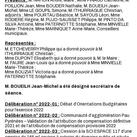
Présents :
M. NAHON André, Maire ; Mme PINAUD Catherine, M.
POILLION Jean, Mme BOUDER Nathalie, M. BOUEILH Jean-
Michel, Mme LE GOUPIL Simone, M. ITHURRIAGUE Christian,
adjoints ; Mme POURTAU Béatrice, M. SAYOUS Léon, Mme
RODIERE Régine, M. PUJO-SAUSSET Philippe, M. PINTO DA
SILVA Antoine, Mme PATERNOTTE Stéphanie, Mme MINVIELLE
Marie-Thérèze, Mme MARNIQUET Anne-Marie, Conseillers
municipaux.
Représentés :
M. ETCHEVERRY Philippe qui a donné pouvoir à M.
ITHURRIAGUE Christian ;
Mme DUPONT Elisabeth qui a donné pouvoir à, M. le Maire ;
M. FAURE Jean-Louis qui a donné pouvoir à Mme MINVIELLE
Marie-Thérèze ;
Mme BOUZIAT Victoria qui a donné pouvoir à Mme
PATERNOTTE Stéphanie.
M. BOUEILH Jean-Michel a été désigné secrétaire de
séance.
Délibération n° 2022-01 :
Débat d’Orientations Budgétaires
pour l’exercice 2022
Délibération n° 2022-02 :
Communauté d’agglomération Pau
Pyrénées – Validation de l’attribution de compensation définitive
2021 et de l’attribution de compensation provisoire 2022
Délibération n° 2022-03 :
Cession à la SCI ESPACE 117 d’une