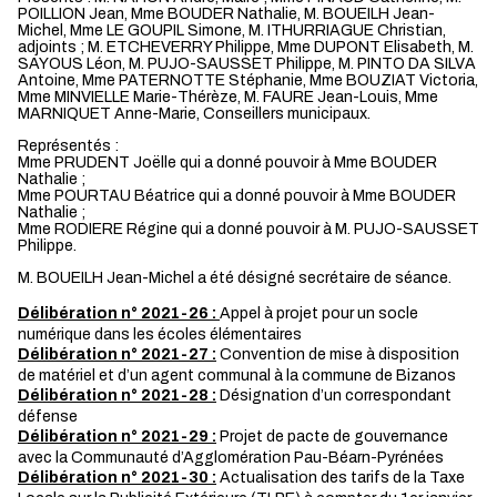
POILLION Jean, Mme BOUDER Nathalie, M. BOUEILH Jean-
Michel, Mme LE GOUPIL Simone, M. ITHURRIAGUE Christian,
adjoints ; M. ETCHEVERRY Philippe, Mme DUPONT Elisabeth, M.
SAYOUS Léon, M. PUJO-SAUSSET Philippe, M. PINTO DA SILVA
Antoine, Mme PATERNOTTE Stéphanie, Mme BOUZIAT Victoria,
Mme MINVIELLE Marie-Thérèze, M. FAURE Jean-Louis, Mme
MARNIQUET Anne-Marie, Conseillers municipaux.
Représentés :
Mme PRUDENT Joëlle qui a donné pouvoir à Mme BOUDER
Nathalie ;
Mme POURTAU Béatrice qui a donné pouvoir à Mme BOUDER
Nathalie ;
Mme RODIERE Régine qui a donné pouvoir à M. PUJO-SAUSSET
Philippe.
M. BOUEILH Jean-Michel a été désigné secrétaire de séance.
Délibération n° 2021-26 :
Appel à projet pour un socle
numérique dans les écoles élémentaires
Délibération n° 2021-27 :
Convention de mise à disposition
de matériel et d’un agent communal à la commune de Bizanos
Délibération n° 2021-28 :
Désignation d’un correspondant
défense
Délibération n° 2021-29 :
Projet de pacte de gouvernance
avec la Communauté d’Agglomération Pau-Béarn-Pyrénées
Délibération n° 2021-30 :
Actualisation des tarifs de la Taxe