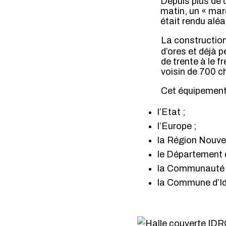
Depuis plus de 
matin, un « mar
était rendu alé
La construction
d’ores et déjà 
de trente à le 
voisin de 700 
Cet équipement 
l’Etat ;
l’Europe ;
la Région Nouvel
le Département 
la Communauté 
la Commune d’Id