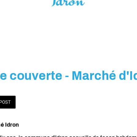
le couverte - Marché d'I
POST
é Idron