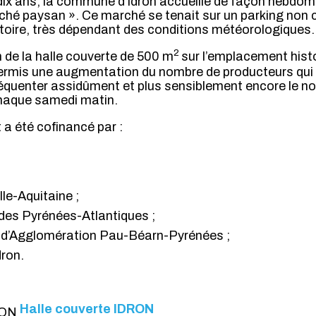
dix ans, la commune d'ldron accueille de façon hebdom
ché paysan ». Ce marché se tenait sur un parking non 
atoire, très dépendant des conditions météorologiques.
2
 de la halle couverte de 500 m
sur l’emplacement hist
permis une augmentation du nombre de producteurs qui 
fréquenter assidûment et plus sensiblement encore le n
chaque samedi matin.
a été cofinancé par :
le-Aquitaine ;
des Pyrénées-Atlantiques ;
d’Agglomération Pau-Béarn-Pyrénées ;
ron.
Halle couverte IDRON