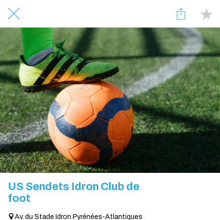
US Sendets Idron Club de
foot
Av. du Stade Idron Pyrénées-Atlantiques