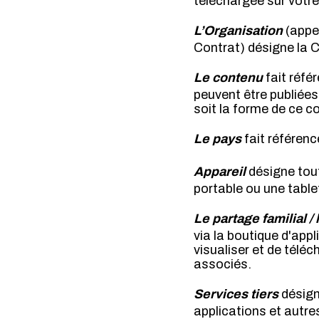
téléchargée sur votre
L’Organisation
(appe
Contrat) désigne la 
Le contenu
fait réfé
peuvent être publiées
soit la forme de ce c
Le pays
fait référenc
Appareil
désigne tout
portable ou une table
Le partage familial /
via la boutique d'app
visualiser et de téléc
associés.
Services tiers
désign
applications et autres