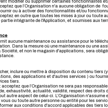
ent modifier ou supprimer certaines fonctionnalités et
cceptez que l’Organisation n'a aucune obligation de fou
ournir ou à activer des fonctionnalités et/ou fonctionna
cceptez en outre que toutes les mises à jour ou toute a
 partie intégrante de l'Application, et soumises aux te
ance
urnit aucune maintenance ou assistance pour le téléc
plication. Dans la mesure où une maintenance ou une ass
 la Société, et non le magasin d'applications, sera obligé
stance.
icher, inclure ou mettre à disposition du contenu tiers 
ions, des applications et d'autres services ) ou fournir
ices tiers.
 acceptez que l’Organisation ne sera pas responsable d
e, exhaustivité, actualité, validité, respect des droits d
out autre aspect de celui-ci. L’Organisation n'assume 
 vous ou toute autre personne ou entité pour les service
rmer aux conditions d'accord applicables des tiers lo