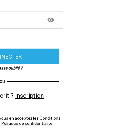
NNECTER
sse oublié ?
ou
crit ?
Inscription
n vous en acceptez les
Conditions
a
Politique de confidentialité