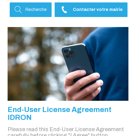
Recherche
Contacter votre mairie
End-User License Agreement
IDRON
Please read this End-User License Agreement
carefully before clicking "I Agree" button,