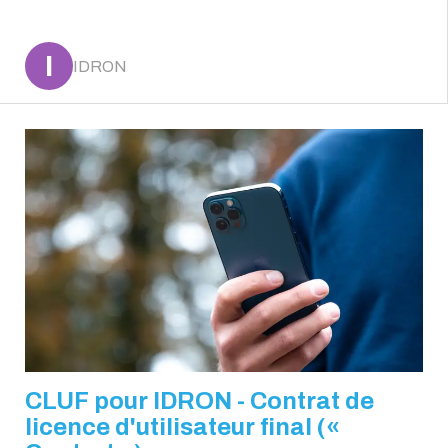
I
IDRON
CLUF pour IDRON - Contrat de
licence d'utilisateur final («